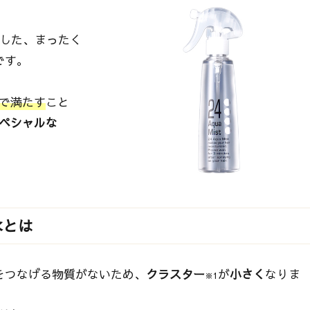
生した、まったく
です。
で満たす
こと
ペシャルな
水とは
をつなげる物質がないため、
クラスター
が
小さく
なりま
※1