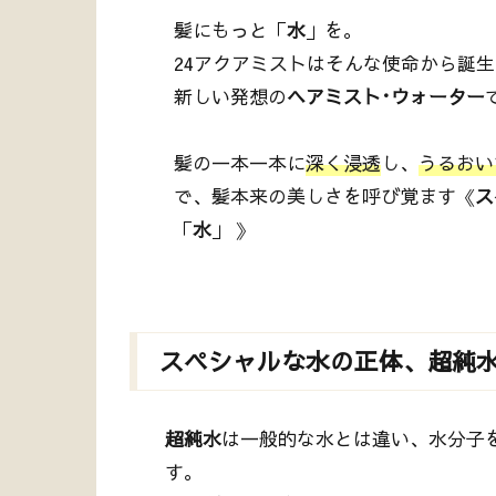
髪にもっと「
水
」を。
24アクアミストはそんな使命から誕
新しい発想の
ヘアミスト･ウォーター
髪の一本一本に
深く浸透
し、
うるおい
で、髪本来の美しさを呼び覚ます《
ス
「
水
」 》
スペシャルな水の正体、超純
超純水
は一般的な水とは違い、水分子
す。