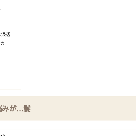
」
に浸透
リカ
悩みが…髪