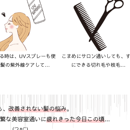
る時は、UVスプレーも使
こまめにサロン通いしても、
て髪の紫外線ケアして…
にできる切れ毛や枝毛…
も、
改善されない髪の悩み
。
繁な美容室通いに
疲れきった今日この頃
…
(つд⊂)