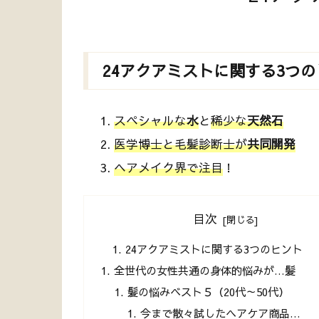
24アクアミストに関する3つ
スペシャルな
水
と
稀少な
天然石
医学博士と毛髪診断士が
共同開発
ヘアメイク界で注目
！
目次
24アクアミストに関する3つのヒント
全世代の女性共通の身体的悩みが…髪
髪の悩みベスト５（20代～50代）
今まで散々試したヘアケア商品…