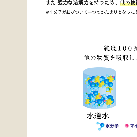
また
強力な溶解力
を持つため、
他の
物
※1 分子が結びついて一つのかたまりとなった